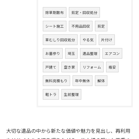
除草剤散布
剪定・回収処分
シート施工
不用品回収
剪定
草むしり回収処分
やる気
片付け
お墓参り
埼玉
遺品整理
エアコン
戸建て
空き家
リフォーム
格安
無料見積もり
年中無休
解体
軽トラ
生前整理
大切な遺品の中から新たな価値や魅力を見出し、再利用