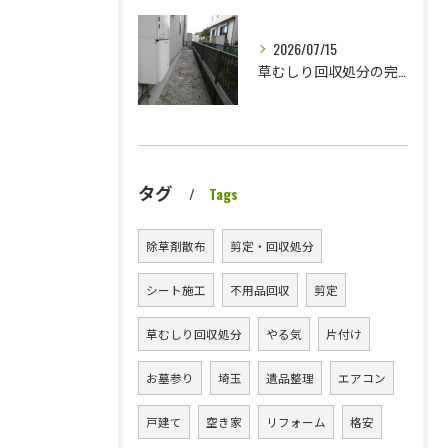
2026/07/15
草むしり回収処分の完了
タグ
Tags
除草剤散布
剪定・回収処分
シート施工
不用品回収
剪定
草むしり回収処分
やる気
片付け
お墓参り
埼玉
遺品整理
エアコン
戸建て
空き家
リフォーム
格安