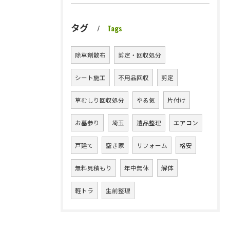
タグ
Tags
除草剤散布
剪定・回収処分
シート施工
不用品回収
剪定
草むしり回収処分
やる気
片付け
お墓参り
埼玉
遺品整理
エアコン
戸建て
空き家
リフォーム
格安
無料見積もり
年中無休
解体
軽トラ
生前整理