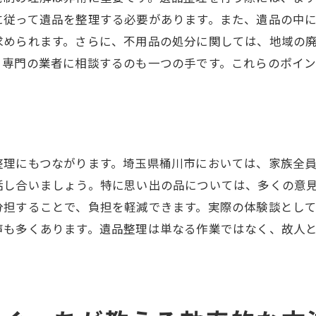
に従って遺品を整理する必要があります。また、遺品の中
遺品整理を通じて得られる心の平安
求められます。さらに、不用品の処分に関しては、地域の
心の負担を軽減するためのステップ
、専門の業者に相談するのも一つの手です。これらのポイ
家族の協力で進める心の整理
。
プロが教える埼玉県桶川市での遺品整理のポイント
桶川市特有の遺品整理の課題
地域密着型のサービスの活用法
整理にもつながります。埼玉県桶川市においては、家族全
地元住民からの信頼を得るために
話し合いましょう。特に思い出の品については、多くの意
桶川市の遺品整理市場の動向
分担することで、負担を軽減できます。実際の体験談とし
効率的に進めるための地域資源の利用
声も多くあります。遺品整理は単なる作業ではなく、故人
桶川市ならではの文化を考慮した整理
遺品整理の見直し心の負担を軽減するためのステップ
遺品整理の基本的な流れと準備