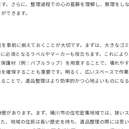
ます。さらに、整理過程での心の葛藤を理解し、無理をし
桶川市での遺品整理の成功事例
とができます。
思い出を守るための遺品整理心の整理と向き合う
プロフェッショナルの視点から見る遺品整理
便利屋ぐっちの遺品整理サービスの特徴
具を事前に揃えておくことが大切です。まずは、大きなゴ
効率的な遺品整理のためのプロのアドバイス
際に必須となるラベルやマーカーも役立ちます。これによ
遺品整理のスケジュール管理術
、保護材（例：バブルラップ）を用意することで、壊れや
プロが推奨する心のケア方法
所を確保することも重要です。明るく、広いスペースで作
実際の作業で得た学びと経験
えることで、遺品整理はより効率的かつ心地よいものにな
埼玉県桶川市での遺品整理始める前に知っておくべきこ
便利屋ぐっちの独自のアプローチ
効率性を高めるための整理術
特徴があります。まず、桶川市の住宅密集地域では、狭いス
安心して任せられる理由
また、地域の住民は長い歴史を持ち、遺品整理の際には思
現地調査から始まる効率化