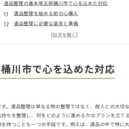
遺品整理の基本埼玉県桶川市で心を込めた対応
遺品整理を始める前の心構え
遺品整理に必要な道具と準備
埼玉県桶川市での遺品整理の特徴
遺品整理のプロに依頼するメリット
遺品整理での法律と規制の理解
家族と一緒に進める遺品整理の方法
県桶川市で心を込めた対応
遺品整理のプロ便利屋ぐっちが教える効率的な方法
地域に根付いたサービスの重要性
地元の事情に合わせた遺品整理の進め方
桶川市の文化を考慮した整理方法
です。遺品整理は単なる物の整理ではなく、故人との大切
顧客の心に寄り添う対応のポイント
気持ちを整理し、何をどのように進めるかのプランを立て
解を持つことも一つの手段です。例えば、遺品の中で特に
地元情報を活かした遺品整理の工夫