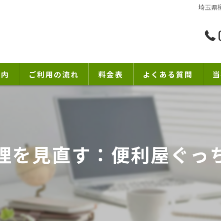
埼玉県
案内
ご利用の流れ
料金表
よくある質問
当
リ
不
理を見直す：便利屋ぐっ
出
引
片