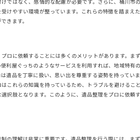
付けではなく、感情的な配慮が必要です。さらに、桶川市
便利屋ぐっちが提供する安心のサポート
を受けやすい環境が整っています。これらの特徴を踏まえ
効率的な遺品整理のためのチェックリスト
ができます。
最適な遺品整理を実現するための便利屋ぐっちの取り組
遺品整理で心掛けるべき思い出の保存
思い出の品を適切に扱う方法
、プロに依頼することには多くのメリットがあります。ま
遺品整理と共に進める心の整理
の便利屋ぐっちのようなサービスを利用すれば、地域特有
愛する人の記憶を守る整理術
ロは遺品を丁寧に扱い、思い出を尊重する姿勢を持ってい
思い出を未来へ繋げるための工夫
ロはこれらの知識を持っているため、トラブルを避けるこ
な選択肢となります。このように、遺品整理をプロに依頼
遺品整理で家族の絆を深める方法
遺品整理で安心を提供思い出を大切に扱う方法
遺品整理がもたらす心のケアの重要性
心の整理に役立つカウンセリングの活用
規制の理解は非常に重要です。遺品整理を行う際には、ま
自分自身と向き合う時間の持ち方