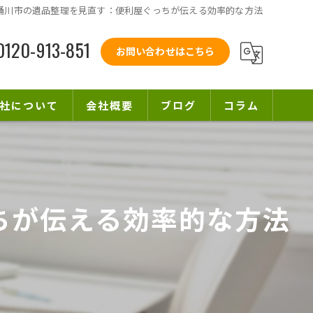
桶川市の遺品整理を見直す：便利屋ぐっちが伝える効率的な方法
0120-913-851
お問い合わせはこちら
社について
会社概要
ブログ
コラム
サイクル
用品回収
ちが伝える効率的な方法
張
越し
付け