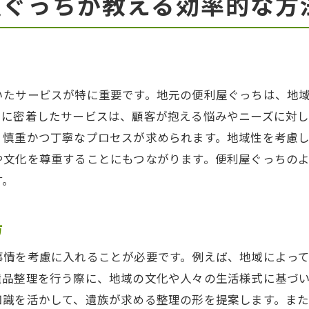
屋ぐっちが教える効率的な方
事前に確認しておくべき法律と規制
遺品整理をスムーズに行うためのポイント
プロに相談するタイミングと方法
遺品整理で避けるべきトラブル
いたサービスが特に重要です。地元の便利屋ぐっちは、地
家族間での合意形成の重要性
ィに密着したサービスは、顧客が抱える悩みやニーズに対し
、慎重かつ丁寧なプロセスが求められます。地域性を考慮
や文化を尊重することにもつながります。便利屋ぐっちの
す。
方
事情を考慮に入れることが必要です。例えば、地域によっ
遺品整理を行う際に、地域の文化や人々の生活様式に基づ
知識を活かして、遺族が求める整理の形を提案します。ま