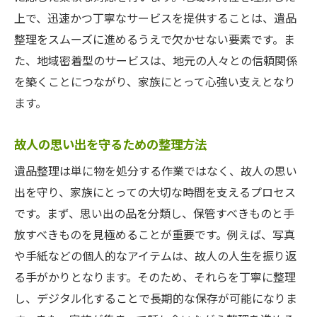
遺品整理後のアフターフォロー
上で、迅速かつ丁寧なサービスを提供することは、遺品
石川の専門家による遺品整理サービス:悩み解消
整理をスムーズに進めるうえで欠かせない要素です。ま
のヒント
た、地域密着型のサービスは、地元の人々との信頼関係
を築くことにつながり、家族にとって心強い支えとなり
遺品整理のよくある悩みとその解決法
ます。
専門家が教えるストレスを軽減する方法
遺品整理サービスの契約前に確認すべきこ
故人の思い出を守るための整理方法
と
遺品整理は単に物を処分する作業ではなく、故人の思い
費用対効果を考慮した遺品整理の選び方
出を守り、家族にとっての大切な時間を支えるプロセス
サービス利用者の声から学ぶ成功事例
です。まず、思い出の品を分類し、保管すべきものと手
遺品整理を通じて得られる心の癒し
放すべきものを見極めることが重要です。例えば、写真
遺品整理の手順と効率的な方法:心穏やかに進め
や手紙などの個人的なアイテムは、故人の人生を振り返
る秘訣
る手がかりとなります。そのため、それらを丁寧に整理
初めての遺品整理:何から始めるべきか
し、デジタル化することで長期的な保存が可能になりま