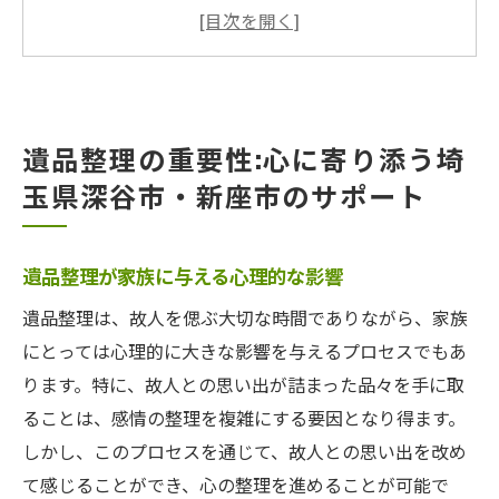
地域に根ざした遺品整理のサービスとは
故人の思い出を守るための整理方法
埼玉県における遺品整理の法律と手続き
適切な遺品整理業者の選び方
遺品整理の重要性:心に寄り添う埼
遺品整理がもたらす社会的な役割
玉県深谷市・新座市のサポート
石川のプロが語る遺品整理:故人の思い出を大切
に
プロが提案する思い出を残す方法
遺品整理が家族に与える心理的な影響
遺品整理時に注意すべきポイント
遺品整理は、故人を偲ぶ大切な時間でありながら、家族
石川のプロが遺品整理で心掛けること
にとっては心理的に大きな影響を与えるプロセスでもあ
大切な遺品の保存と管理
ります。特に、故人との思い出が詰まった品々を手に取
ることは、感情の整理を複雑にする要因となり得ます。
プロの視点から見た遺品整理の価値
しかし、このプロセスを通じて、故人との思い出を改め
心に残る遺品整理の体験談
て感じることができ、心の整理を進めることが可能で
埼玉県での遺品整理:家庭に寄り添うプロの対応