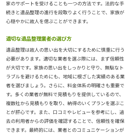
家のサポートを受けることも一つの方法です。法的な手
遺品整理の未来:埼玉県深谷市・新座市での新た
続きと遺品整理の進行を段取りよく行うことで、家族が
な取り組み
心穏やかに故人を偲ぶことができます。
地域社会と連携した新しい遺品整理の形
IT技術を活用した遺品整理の進化
適切な遺品整理業者の選び方
若い世代に伝えたい遺品整理の価値観
遺品整理は故人の思い出を大切にするために慎重に行う
持続可能な遺品整理の実現に向けて
必要があります。適切な業者を選ぶ際には、まず信頼性
未来志向の遺品整理サービスの展望
が大切です。家族の思い出をしっかりと守り、無駄なト
遺品整理が地域に与えるポジティブな影響
ラブルを避けるためにも、地域に根ざした実績のある業
者を選びましょう。さらに、料金体系の明確さも重要で
す。多くの業者が無料で見積もりを提供しているので、
複数社から見積もりを取り、納得のいくプランを選ぶこ
とが肝心です。また、口コミやレビューを参考にし、過
去の利用者からの評価を確認することで、信頼性を確保
できます。最終的には、業者とのコミュニケーションが