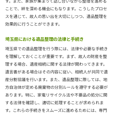
効率的な遺品整理のためのチェックリスト
す。また、家族が集まって話し合いながら整理を進める
ことで、絆を深める機会にもなります。こうしたプロセ
プロが教える整理のタイムマネジメント
スを通じて、故人の思い出を大切にしつつ、遺品整理を
遺品整理を通じた断捨離の考え方
効果的に行うことができます。
家族の協力を得るためのコミュニケーショ
ン術
埼玉県における遺品整理の法律と手続き
心を込めた遺品整理の進め方
埼玉県での遺品整理を行う際には、法律や必要な手続き
埼玉県での遺品整理に関するよくある質問:プロ
を理解しておくことが重要です。まず、故人の財産を整
が答える
理する場合、遺産相続に関する法律が関わってきます。
遺品整理にかかる時間はどれくらい？
遺言書がある場合はその内容に従い、相続人が共同で遺
遺品整理の費用はどのように決まる？
産分割協議を行います。また、遺品整理に際しては、地
遺品の処分方法はどれが適切か？
方自治体が定める廃棄物の分別ルールを遵守する必要が
遺品整理後の家の使い方の提案
あります。特に、家電リサイクル法や不要品の処分に関
する法律を確認し、適切に処理することが求められま
プロの視点から見る遺品整理の必要性
す。これらの手続きをスムーズに進めるためには、専門
安心して任せられるサービスの選び方