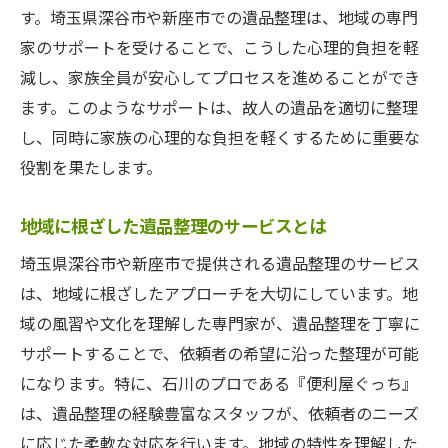
す。埼玉県深谷市や新座市での遺品整理は、地域の専門
家庭のニーズに応える遺品整理の流れ
家のサポートを受けることで、こうした心理的負担を軽
プロが提供する安心のサポート体制
減し、家族全員が安心してプロセスを進めることができ
遺品整理における家族の役割と協力
ます。このようなサポートは、故人の遺品を適切に整理
地域密着型サービスの利点
し、同時に家族の心理的な負担を軽くするために重要な
遺品整理でのプロのサポート事例
役割を果たします。
家族とプロの協力で進める遺品整理
地域に根ざした遺品整理のサービスとは
遺品整理のプロセス:深谷市と新座市での具体的
埼玉県深谷市や新座市で提供される遺品整理のサービス
な流れ
は、地域に根ざしたアプローチを大切にしています。地
遺品整理の準備と計画の立て方
域の風習や文化を理解した専門家が、遺品整理を丁寧に
プロセスを円滑に進めるためのコツ
サポートすることで、依頼者の希望に沿った整理が可能
深谷市での遺品整理のモデルケース
になります。特に、石川のプロである『便利屋ぐっち』
新座市での遺品整理のステップ
は、遺品整理の経験豊富なスタッフが、依頼者のニーズ
整理後の家のメンテナンスとリフォーム
に応じた柔軟な対応を行います。地域の特性を理解した