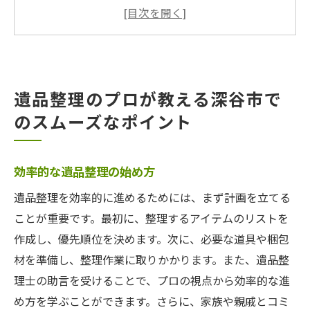
深谷市特有の遺品整理に関する法律
地域の歴史を踏まえた遺品処理の重要性
遺品整理士による深谷市での実践的アドバ
イス
遺品整理のプロが教える深谷市で
忘れられない思い出を守るための工夫
のスムーズなポイント
遺品整理士が勧める適切な保管方法
毛呂山町での遺品整理地域特有の注意点を知る
毛呂山町における遺品整理の流れ
効率的な遺品整理の始め方
地域コミュニティとの連携の大切さ
遺品整理を効率的に進めるためには、まず計画を立てる
毛呂山町での環境に配慮した整理方法
ことが重要です。最初に、整理するアイテムのリストを
地域特有の文化を尊重した遺品整理
作成し、優先順位を決めます。次に、必要な道具や梱包
材を準備し、整理作業に取りかかります。また、遺品整
遺品整理士が伝えるトラブル回避の知恵
理士の助言を受けることで、プロの視点から効率的な進
毛呂山町での遺品整理における法的注意点
め方を学ぶことができます。さらに、家族や親戚とコミ
深谷市と毛呂山町における遺品整理士の役割と