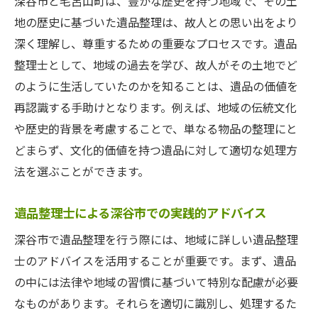
深谷市と毛呂山町は、豊かな歴史を持つ地域で、その土
遺品整理を通じた家族のつながりの強化
地の歴史に基づいた遺品整理は、故人との思い出をより
遺品整理を成功させるための手順とコツ
深く理解し、尊重するための重要なプロセスです。遺品
計画的な整理のためのステップ
整理士として、地域の過去を学び、故人がその土地でど
のように生活していたのかを知ることは、遺品の価値を
効率的な時間管理のテクニック
再認識する手助けとなります。例えば、地域の伝統文化
専門家が教える優先順位の付け方
や歴史的背景を考慮することで、単なる物品の整理にと
整理の達成感を得るための方法
どまらず、文化的価値を持つ遺品に対して適切な処理方
遺品整理中に避けたいミスとその対策
法を選ぶことができます。
成功事例から学ぶコツとヒント
地域別遺品整理深谷市と毛呂山町での実践アド
遺品整理士による深谷市での実践的アドバイス
バイス
深谷市で遺品整理を行う際には、地域に詳しい遺品整理
深谷市での実践的な整理の事例紹介
士のアドバイスを活用することが重要です。まず、遺品
毛呂山町での成功事例から学ぶ
の中には法律や地域の習慣に基づいて特別な配慮が必要
地域別の遺族の声を反映したアプローチ
なものがあります。それらを適切に識別し、処理するた