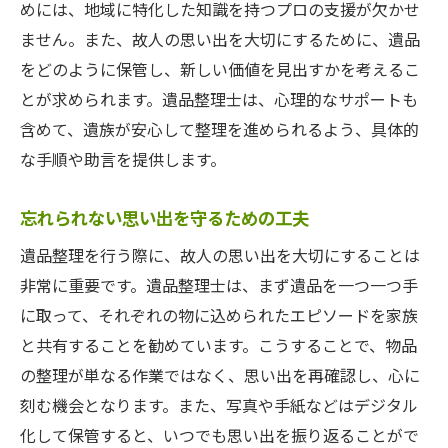
めには、地域に特化した知識を持つプロの支援が欠かせ
地域資源を活用した遺品整理の方法
ません。また、故人の思い出を大切にするために、遺品
遺品整理士が提供する地域特化型サポート
をどのように保管し、新しい価値を見出すかを考えるこ
深谷市と毛呂山町における共同体の役割
とが求められます。遺品整理士は、心理的なサポートも
遺品整理士が語る思い出を紡ぐ整理術
含めて、遺族が安心して整理を進められるよう、具体的
遺品を通じて故人を思い出す方法
な手順や助言を提供します。
思い出を未来に繋ぐ整理のテクニック
遺品整理を通した心の癒し
忘れられない思い出を守るための工夫
整理士が伝える人生の価値を考える機会
遺品整理を行う際に、故人の思い出を大切にすることは
家族で共有する思い出整理の意義
非常に重要です。遺品整理士は、まず遺品を一つ一つ手
に取って、それぞれの物に込められたエピソードを家族
遺品を新たな形で活かすアイデア
と共有することを勧めています。こうすることで、物品
埼玉県内での遺品整理を円滑に進めるための指
の整理が単なる作業ではなく、思い出を再確認し、心に
南
刻む機会となります。また、写真や手紙などはデジタル
埼玉県内の遺品整理における法的手続き
化して保管すると、いつでも思い出を振り返ることがで
地域全体での支援体制の構築