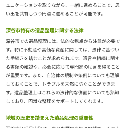
ュニケーションを取りながら、一緒に進めることで、思
は
い出を共有しつつ円滑に進めることが可能です。
遺品整理士の資格とその重要性
地域密着型のサービス提供の意義
深谷市特有の遺品整理に関する法律
遺品整理士が果たすべき倫理的責任
深谷市での遺品整理には、法的な観点から注意が必要で
顧客との信頼関係構築の方法
す。特に不動産や高価な資産に関しては、法律に基づい
遺族の心に寄り添う整理士の役割
た手続きを踏むことが求められます。遺言や相続に関す
遺品整理士が提供する地域社会への貢献
る書類の確認や、必要に応じて専門家の助言を得ること
が重要です。また、自治体の規制や条例についても理解
思い出を大切にするための遺品整理の心構え
しておくことで、トラブルを未然に防ぐことができま
故人の意向を尊重した整理の進め方
す。遺品整理士はこれらの法律的な側面についても熟知
感情の整理をサポートするプロの技術
しており、円滑な整理をサポートしてくれます。
遺族の負担を軽減するための工夫
思い出を形に残すための方法
地域の歴史を踏まえた遺品処理の重要性
心理的なケアを重視したアプローチ