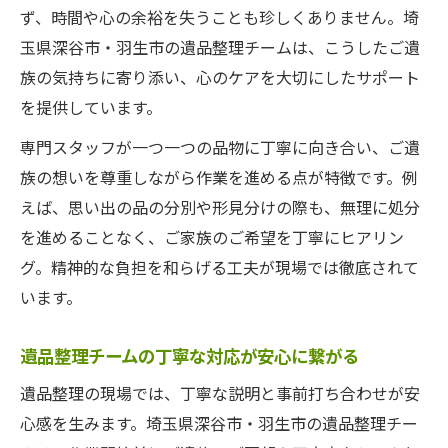
ず、時間や心の余裕を失うことも珍しくありません。埼
遺品整理チームが大切にする思い出の整理
玉県深谷市・羽生市の遺品整理チームは、こうしたご遺
プロの遺品整理で信頼できる対応を実現
族の気持ちに寄り添い、心のケアを大切にしたサポート
遺品整理の専門スタッフが心を込めて作業
を提供しています。
遺品整理士による丁寧なアフターフォロー
専門スタッフが一つ一つの品物に丁寧に向き合い、ご遺
ご遺族と共に進める遺品整理の流れ
族の想いを尊重しながら作業を進める点が特徴です。例
費用を抑えた丁寧な遺品整理を実現する方法
えば、思い出の品の分別や形見分けの際も、無理に処分
遺品整理の費用を抑えるコツとポイント
を進めることなく、ご家族のご希望を丁寧にヒアリン
遺品整理で追加費用を避けるための工夫
グ。精神的な負担を和らげる工夫が現場では徹底されて
買取を活用した遺品整理の賢い進め方
います。
見積もり無料で安心できる遺品整理相談
遺品整理チームの丁寧な対応が安心に繋がる
遺品整理チームによる経済的な提案事例
遺品整理の現場では、丁寧な説明と事前打ち合わせが安
形見分けや供養も柔軟対応の遺品整理術
心感を生みます。埼玉県深谷市・羽生市の遺品整理チー
遺品整理で形見分けを丁寧にサポート