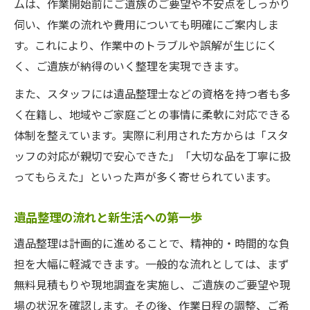
ムは、作業開始前にご遺族のご要望や不安点をしっかり
供養や手続きも任せられる遺品整理の魅力
伺い、作業の流れや費用についても明確にご案内しま
遺品整理チームによる柔軟なサービス対応
す。これにより、作業中のトラブルや誤解が生じにく
ご遺族の思いに応える遺品整理の工夫
く、ご遺族が納得のいく整理を実現できます。
遺品整理で供養も安心して進められる理由
また、スタッフには遺品整理士などの資格を持つ者も多
新たな一歩へ導く専門チームの整理サポート
く在籍し、地域やご家庭ごとの事情に柔軟に対応できる
遺品整理専門チームが新生活を全力サポー
体制を整えています。実際に利用された方からは「スタ
ト
ッフの対応が親切で安心できた」「大切な品を丁寧に扱
遺品整理でご遺族を支える安心の体制
ってもらえた」といった声が多く寄せられています。
遺品整理の相談からサポートまで一括対応
遺品整理の流れと新生活への第一歩
ご遺族の不安を解消する遺品整理の工夫
遺品整理は計画的に進めることで、精神的・時間的な負
遺品整理で新たな一歩を踏み出すために
担を大幅に軽減できます。一般的な流れとしては、まず
無料見積もりや現地調査を実施し、ご遺族のご要望や現
場の状況を確認します。その後、作業日程の調整、ご希