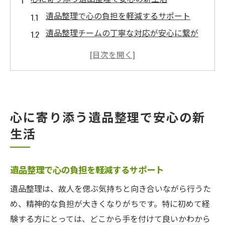
遺品整理で心の負担を軽減するサポート
遺品整理チームの丁寧な対応が安心に繋が
る
遺品整理の流れと新生活への第一歩
故人の思い出を活かす遺品整理の工夫
心に寄り添う遺品整理の専門知識と配慮
心に寄り添う遺品整理で安心の新
埼玉県深谷市羽生市で選ばれる遺品整理法
生活
遺品整理のプロが地域で信頼を集める理由
遺品整理の選び方とチームの強みを解説
地域密着型遺品整理のメリットと特徴
遺品整理で心の負担を軽減するサポート
遺品整理で実感する高い満足度の秘訣
遺品整理は、故人を偲ぶ気持ちと向き合いながら行うた
遺品整理チームによる柔軟な対応力
め、精神的な負担が大きくなりがちです。特に初めて経
験する方にとっては、どこから手を付けて良いかわから
故人の思いを繋ぐプロの遺品整理チーム